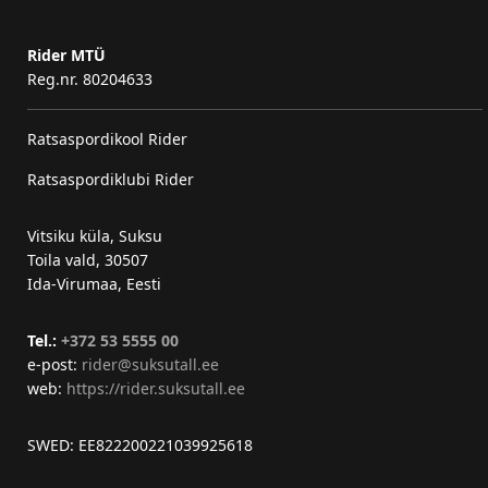
Rider MTÜ
Reg.nr. 80204633
Ratsaspordikool Rider
Ratsaspordiklubi Rider
Vitsiku küla, Suksu
Toila vald, 30507
Ida-Virumaa, Eesti
Tel.:
+372 53 5555 00
e-post:
rider@suksutall.ee
web:
https://rider.suksutall.ee
SWED: EE822200221039925618