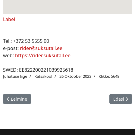
Label
Tel.: +372 53 5555 00
e-post:
rider@suksutall.ee
web:
https://rider.suksutall.ee
SWED: EE822200221039925618
Juhatuse liige
Ratsakool
26 Oktoober 2023
Klikke: 5648
Eelmine artikkel: Ratsakool RIDER
Järgmine a
Eelmine
Edasi