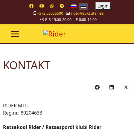
Vali keel
Login
+372 53555500
rider@suksutall.ee
E-R 15:00-20:00 L-P 8:00-15:00
KONTAKT
RIDER MTÜ
Reg.nr.: 80204633
Ratsakool Rider / Ratsaspordi klubi Rider