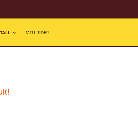
TALL
MTÜ RIDER
lt!