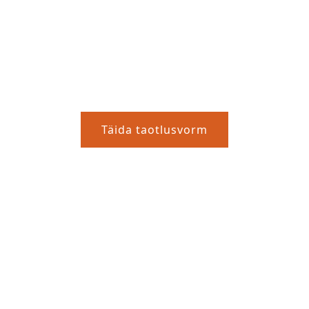
Ratsakooli kohatasu
algajatele
, kuni 8 trenni
ab
:
8 grupitrenni
, Hobusevarustust, tasuta os
ti kasutada
132 €
eest. Nendel kohamaks sisal
Täida taotlusvorm