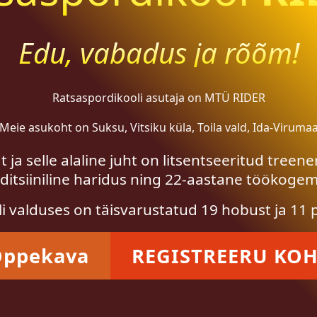
Edu, vabadus ja rõõm!
Ratsaspordikooli asutaja on MTÜ RIDER
Meie asukoht on Suksu, Vitsiku küla, Toila vald, Ida-Viruma
a selle alaline juht on litsentseeritud treene
itsiiniline haridus ning 22-aastane töökoge
i valduses on täisvarustatud 19 hobust ja 11 
ppekava
REGISTREERU KO