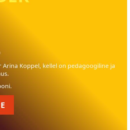
a
r Arina Koppel, kellel on pedagoogiline ja
mus.
poni.
HE