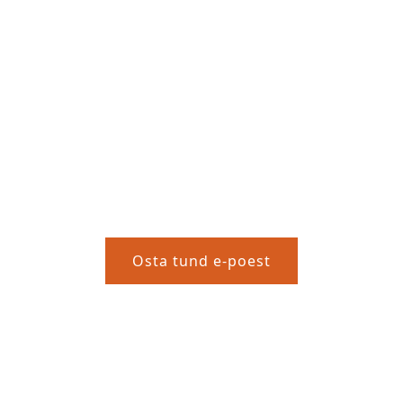
sest hobusega;
 kumbki kestab 30 minutit. Esmalt õpetame tei
ata ja saduldada. Seejärel aitame teid sadulass
uste puhtusest!
Osta tund e-poest