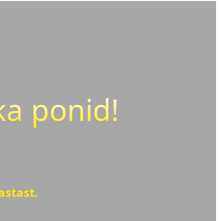
ka ponid!
astast.