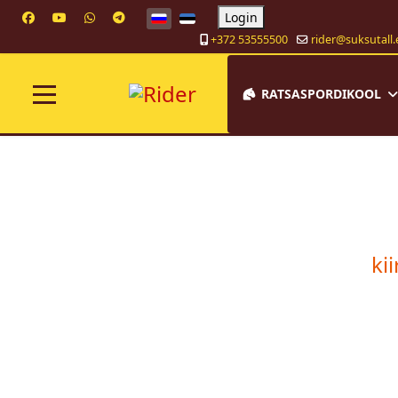
Выберите язык
Login
+372 53555500
rider@suksutall.
RATSASPORDIKOOL
ki