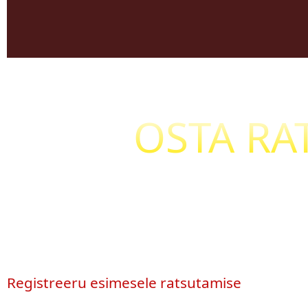
OSTA RA
Kas soovite galopeerida või soovite kõigepe
Kas ratsakoolis õppimine pakub üldse Teile võ
Siis on see tund just Teie jaoks!
Registreeru esimesele ratsutamise
proovitun