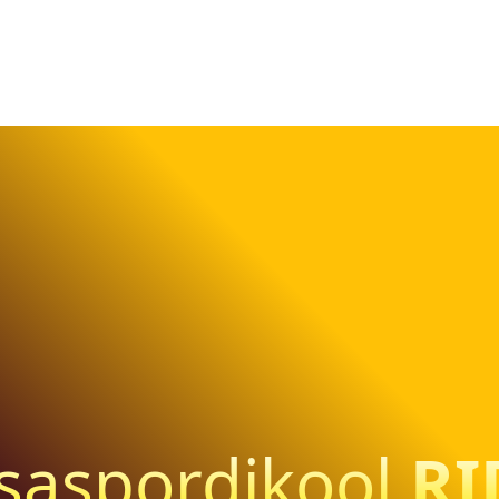
saspordikool
RI