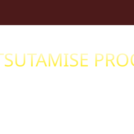
TSUTAMISE PR
alt õppida sadulas püsima?
i Teie lapsele huvi?
nile ja saad: