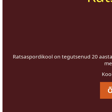
Ratsaspordikool on tegutsenud 20 aastat j
med
Kool
Õ