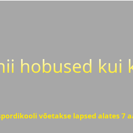
nii hobused kui 
pordikooli võetakse lapsed alates 7 a