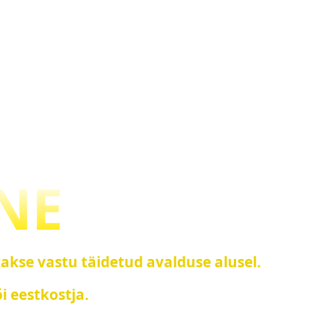
NE
takse vastu täidetud avalduse alusel.
i eestkostja.