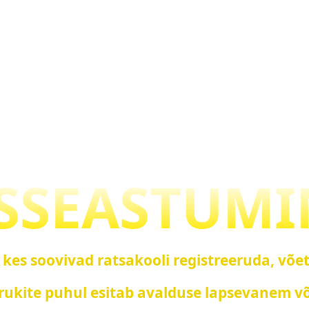
ISSEASTUMI
 kes soovivad ratsakooli registreeruda, võe
rukite puhul esitab avalduse lapsevanem võ