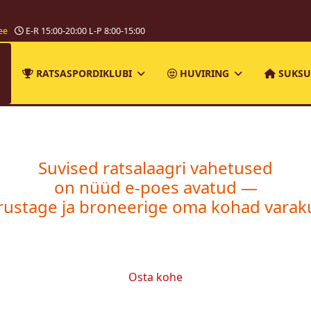
ee
E-R 15:00-20:00 L-P 8:00-15:00
RATSASPORDIKLUBI
HUVIRING
SUKSU
Suvised ratsalaagri vahetused
on nüüd e-poes avatud —
irustage ja broneerige oma kohad varaku
Osta kohe